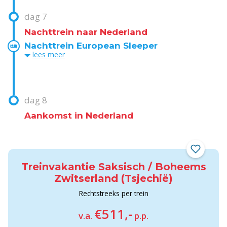
dag
7
Nachttrein naar Nederland
Nachttrein European Sleeper
lees
meer
dag
8
Aankomst in Nederland
Treinvakantie Saksisch / Boheems
Zwitserland (Tsjechië)
Rechtstreeks per trein
€511,-
v.a.
p.p.