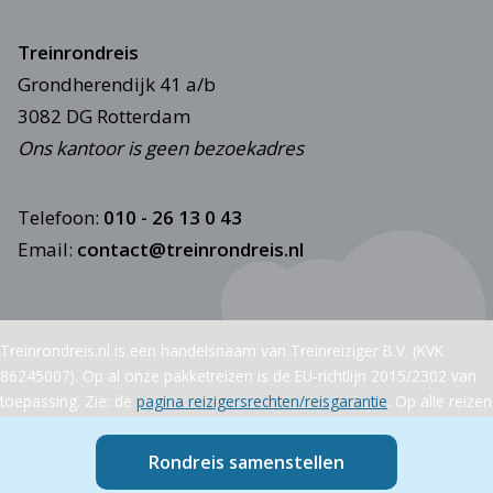
Treinrondreis
Grondherendijk 41 a/b
3082 DG Rotterdam
Ons kantoor is geen bezoekadres
Telefoon:
010 - 26 13 0 43
Email:
contact@treinrondreis.nl
Treinrondreis.nl is een handelsnaam van Treinreiziger B.V. (KVK
86245007). Op al onze pakketreizen is de EU-richtlijn 2015/2302 van
toepassing. Zie: de
pagina reizigersrechten/reisgarantie
. Op alle reizen
zijn onze
(reis)voorwaarden van toepassing
. Wij maken gebruik van
cookies
en handeren de volgend
privacyverklaring
. © 2021-2024
Rondreis samenstellen
Treinrondreis.nl