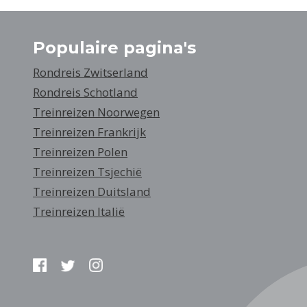
Populaire pagina's
Rondreis Zwitserland
Rondreis Schotland
Treinreizen Noorwegen
Treinreizen Frankrijk
Treinreizen Polen
Treinreizen Tsjechië
Treinreizen Duitsland
Treinreizen Italië