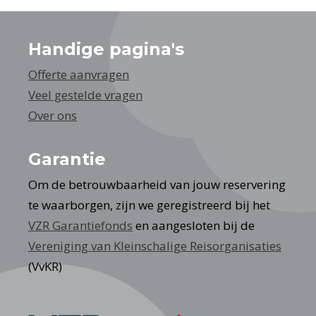
Handige pagina's
Offerte aanvragen
Veel gestelde vragen
Over ons
Garantie
Om de betrouwbaarheid van jouw reservering
te waarborgen, zijn we geregistreerd bij het
VZR Garantiefonds
en aangesloten bij de
Vereniging van Kleinschalige Reisorganisaties
(VvKR)