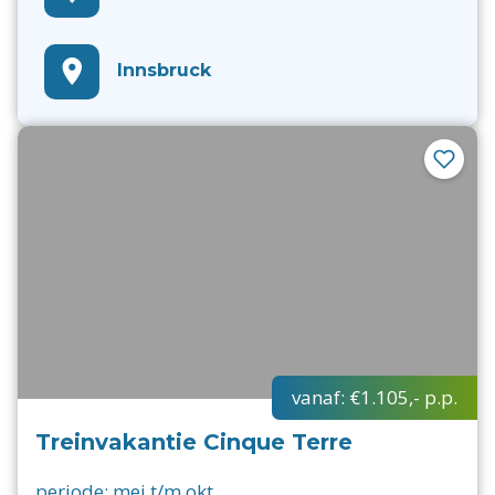
Innsbruck
vanaf:
€1.105,-
p.p.
Treinvakantie Cinque Terre
periode:
mei t/m okt