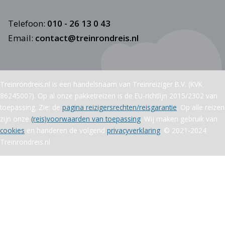
Telefoon:
010 - 26 13 0 43
Email:
contact@treinrondreis.nl
Treinrondreis.nl is een handelsnaam van Treinreiziger B.V. (KVK
86245007). Op al onze pakketreizen is de EU-richtlijn 2015/2302 van
toepassing. Zie: de
pagina reizigersrechten/reisgarantie
. Op alle reizen
zijn onze
(reis)voorwaarden van toepassing
. Wij maken gebruik van
cookies
en handeren de volgend
privacyverklaring
. © 2021-2024
Treinrondreis.nl