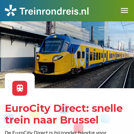
EuroCity Direct: snelle
trein naar Brussel
De EuroCity Direct is bijzonder handig voor