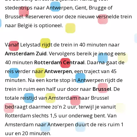
stedentrips naar Antwerpen, Gent, Brugge of
Brussel. Reserveren voor deze nieuwe versnelde trein
naar België is optioneel.
Vanaf Lelystad rijdt de trein in 40 minuten naar
Amsterdam Zuid
. Vervolgens bereik je in nog eens
40 minuten
Rotterdam Centraal
. Daarna gaat de
reis verder naar
Antwerpen
, een traject van 45
minuten. Na een korte stop in Antwerpen rijdt de
trein in ruim een half uur door naar
Brussel
. De
totale reistijd van Amsterdam naar Brussel
bedraagt daarmee zo'n 2 uur, terwijl je vanuit
Rotterdam slechts 1,5 uur onderweg bent. Van
Amsterdam naar Antwerpen duurt de reis ruim 1
uur en 20 minuten.