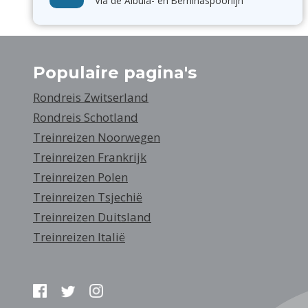
Via de Albula- en Berninaspoorlijn
Populaire pagina's
Rondreis Zwitserland
Rondreis Schotland
Treinreizen Noorwegen
Treinreizen Frankrijk
Treinreizen Polen
Treinreizen Tsjechië
Treinreizen Duitsland
Treinreizen Italië