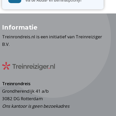
Via de Albula- en Berninaspoorlijn
Informatie
Treinrondreis.nl is een initiatief van Treinreiziger
B.V.
Treinrondreis
Grondherendijk 41 a/b
3082 DG Rotterdam
Ons kantoor is geen bezoekadres