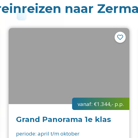
reinreizen naar Zerma
vanaf:
€1.344,-
p.p.
Grand Panorama 1e klas
periode:
april t/m oktober