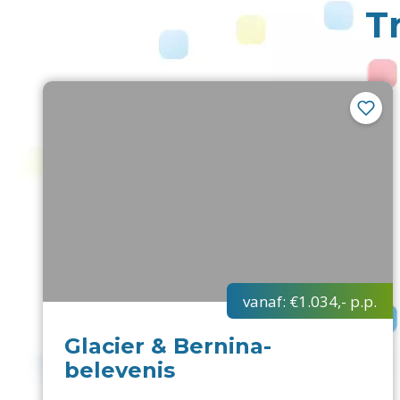
T
vanaf:
€1.034,-
p.p.
Glacier & Bernina-
belevenis