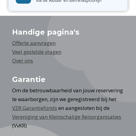
Via de Albula- en Berninaspoorlijn
Handige pagina's
Offerte aanvragen
Veel gestelde vragen
Over ons
Garantie
Om de betrouwbaarheid van jouw reservering
te waarborgen, zijn we geregistreerd bij het
VZR Garantiefonds
en aangesloten bij de
Vereniging van Kleinschalige Reisorganisaties
(VvKR)