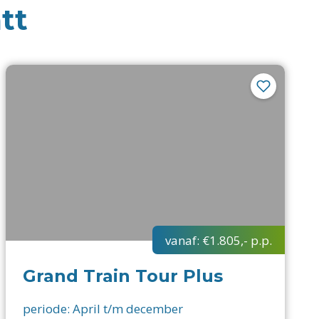
tt
vanaf:
€1.805,-
p.p.
Grand Train Tour Plus
periode:
April t/m december