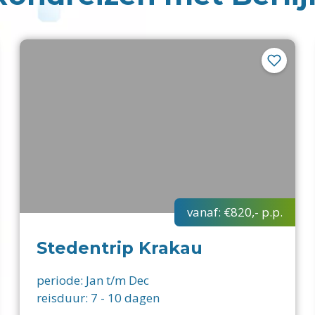
vanaf:
€820,-
p.p.
Stedentrip Krakau
periode:
Jan t/m Dec
reisduur:
7
-
10
dagen