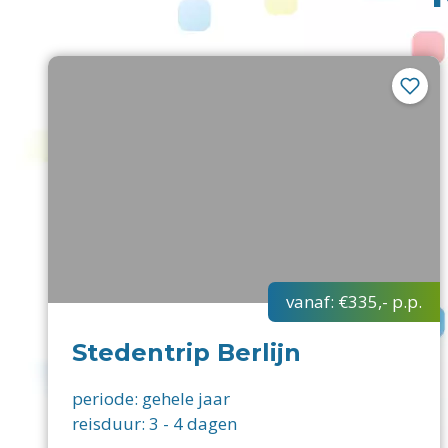
vanaf:
€335,-
p.p.
Stedentrip Berlijn
periode:
gehele jaar
reisduur:
3
-
4
dagen