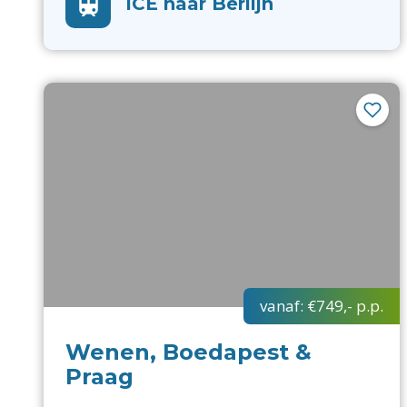
ICE naar Berlijn
vanaf:
€749,-
p.p.
Wenen, Boedapest &
Praag