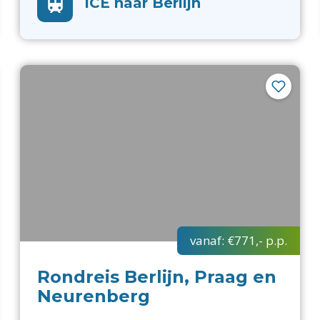
ICE naar Berlijn
vanaf:
€771,-
p.p.
Rondreis Berlijn, Praag en
Neurenberg