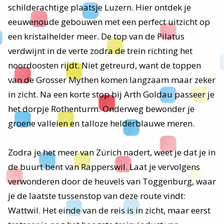
schilderachtige plaatsje Luzern. Hier ontdek je
eeuwenoude gebouwen met een perfect uitzicht op
een kristalhelder meer. De top van de Pilatus
verdwijnt in de verte zodra de trein richting het
noordoosten rijdt. Niet getreurd, want de toppen
van de Grosser Mythen komen langzaam maar zeker
in zicht. Na een korte stop bij Arth Goldau passeer je
het dorpje Rothenturm. Onderweg bewonder je
groene valleien en talloze helderblauwe meren.
Zodra je het meer van Zürich nadert, weet je dat je in
de buurt bent van Rapperswil. Laat je vervolgens
verwonderen door de heuvels van Toggenburg, waar
je de laatste tussenstop van deze route vindt:
Wattwil. Het einde van de reis is in zicht, maar eerst