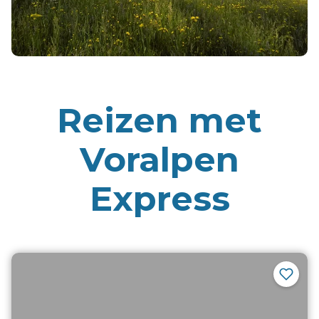
Reizen met
Voralpen
Express