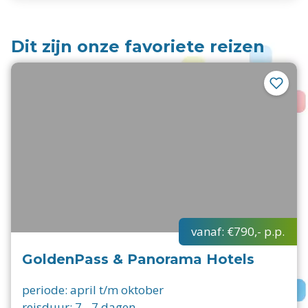
Dit zijn onze favoriete reizen
vanaf:
€790,-
p.p.
GoldenPass & Panorama Hotels
periode:
april t/m oktober
reisduur:
7
-
7
dagen