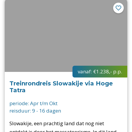
vanaf:
€1.238,-
p.p.
Treinrondreis Slowakije via Hoge
Tatra
periode:
Apr t/m Okt
reisduur:
9
-
16
dagen
Slowakije, een prachtig land dat nog niet
ontdekt is door het massatoerisme. In dit land