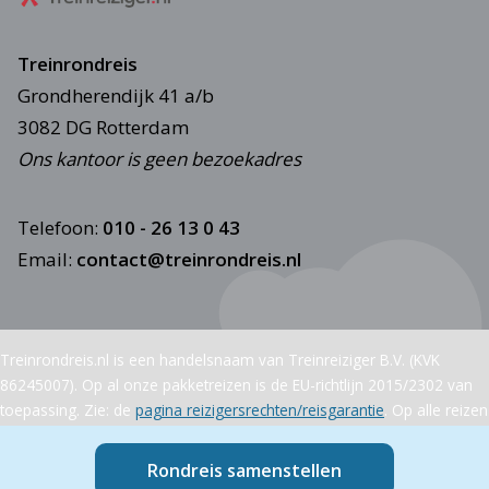
Treinrondreis
Grondherendijk 41 a/b
3082 DG Rotterdam
Ons kantoor is geen bezoekadres
Telefoon:
010 - 26 13 0 43
Email:
contact@treinrondreis.nl
Treinrondreis.nl is een handelsnaam van Treinreiziger B.V. (KVK
86245007). Op al onze pakketreizen is de EU-richtlijn 2015/2302 van
toepassing. Zie: de
pagina reizigersrechten/reisgarantie
. Op alle reizen
zijn onze
(reis)voorwaarden van toepassing
. Wij maken gebruik van
cookies
en handeren de volgend
privacyverklaring
. © 2021-2024
Rondreis samenstellen
Treinrondreis.nl