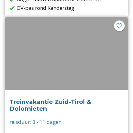
OV-pas rond Kandersteg
Treinvakantie Zuid-Tirol &
Dolomieten
reisduur:
8
-
11
dagen