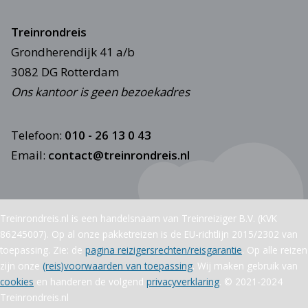
Treinrondreis
Grondherendijk 41 a/b
3082 DG Rotterdam
Ons kantoor is geen bezoekadres
Telefoon:
010 - 26 13 0 43
Email:
contact@treinrondreis.nl
Treinrondreis.nl is een handelsnaam van Treinreiziger B.V. (KVK
86245007). Op al onze pakketreizen is de EU-richtlijn 2015/2302 van
toepassing. Zie: de
pagina reizigersrechten/reisgarantie
. Op alle reizen
zijn onze
(reis)voorwaarden van toepassing
. Wij maken gebruik van
cookies
en handeren de volgend
privacyverklaring
. © 2021-2024
Treinrondreis.nl